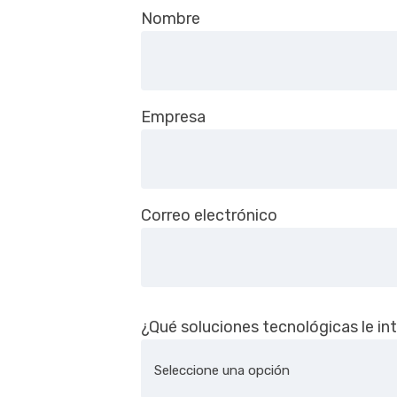
Deja este campo en blanco, por fav
Nombre
Empresa
Correo electrónico
¿Qué soluciones tecnológicas le in