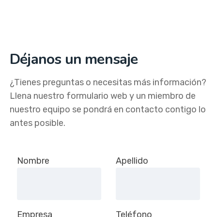
Pymes
Déjanos un mensaje
¿Tienes preguntas o necesitas más información?
Llena nuestro formulario web y un miembro de
nuestro equipo se pondrá en contacto contigo lo
antes posible.
Deja este campo en blanco, por favor.
Nombre
Apellido
Empresa
Teléfono